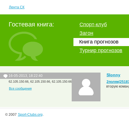
Лента СК
Гостевая книга:
Спорт-клуб
Загон
Книга прогнозов
Турнир прогнозов
Slonny
16-05-2013, 18:22:40
62.105.150.66, 62.105.150.66, 62.105.150.66
2поляк(2518
вторую команд
Все сообщения
© 2007
Sport-Clubs.org
.