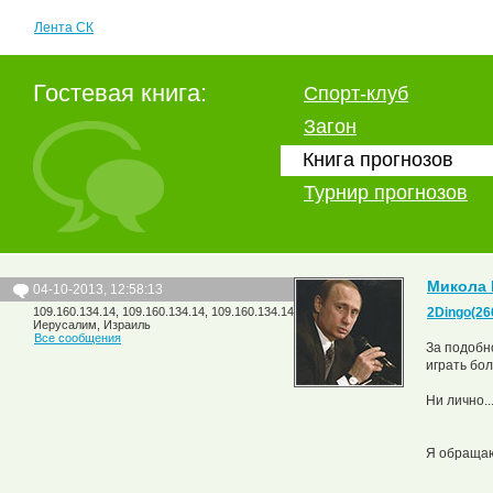
Лента СК
Гостевая книга:
Спорт-клуб
Загон
Книга прогнозов
Турнир прогнозов
Микола 
04-10-2013, 12:58:13
109.160.134.14, 109.160.134.14, 109.160.134.14
2Dingo(26
Иерусалим, Израиль
Все сообщения
За подобно
играть бо
Ни лично..
Я обращаю