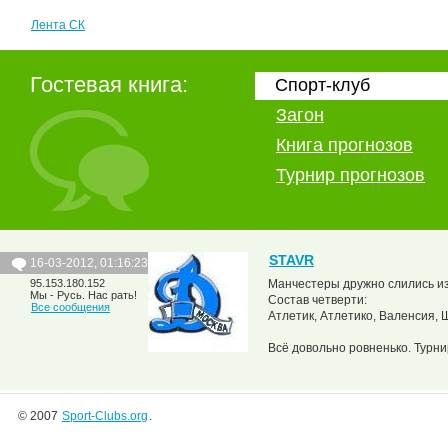
Лента СК
Гостевая книга:
Спорт-клуб
Загон
Книга прогнозов
Турнир прогнозов
STAVR
16-03-2012, 01:16:23
95.153.180.152
Манчестеры дружно слились из
Мы - Русь. Нас рать!
Состав четверти:
Все сообщения
Атлетик, Атлетико, Валенсия, 
Всё довольно ровненько. Турни
© 2007
Sport-Clubs.org
.