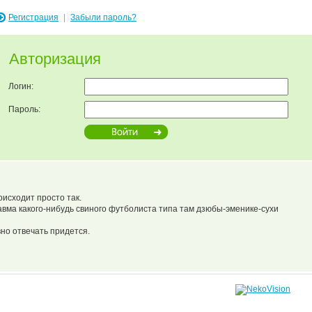
Регистрация
|
Забыли пароль?
Авторизация
Логин:
Пароль:
оисходит просто так.
авма какого-нибудь свиного футболиста типа там дзюбы-эменике-сухи
вно отвечать придется.