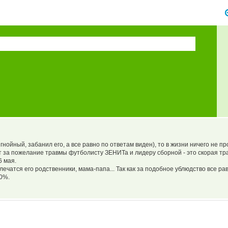
гнойный, забанил его, а все равно по ответам виден), то в жизни ничего не пр
 за пожелание травмы футболисту ЗЕНИТа и лидеру сборной - это скорая тр
6 мая.
ечатся его родственники, мама-папа... Так как за подобное ублюдство все ра
00%.