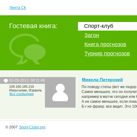
Лента СК
Гостевая книга:
Спорт-клуб
Загон
Книга прогнозов
Турнир прогнозов
Микола Питерский
02-05-2012, 08:11:46
109.160.185.216
По поводу степы (вот же пидор 
Иерусалим, Израиль
Самое меньшее, что он получит
Все сообщения
например в матче сегодня или 
А не самое меньшее, если покал
Б-г не фраер. все видит. Это 1
© 2007
Sport-Clubs.org
.