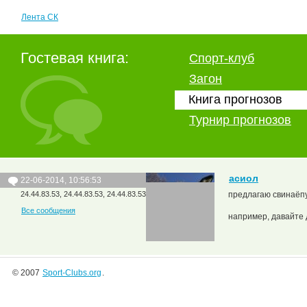
Лента СК
Гостевая книга:
Спорт-клуб
Загон
Книга прогнозов
Турнир прогнозов
асиол
22-06-2014, 10:56:53
24.44.83.53, 24.44.83.53, 24.44.83.53
предлагаю свинаёпу
Все сообщения
например, давайте 
© 2007
Sport-Clubs.org
.