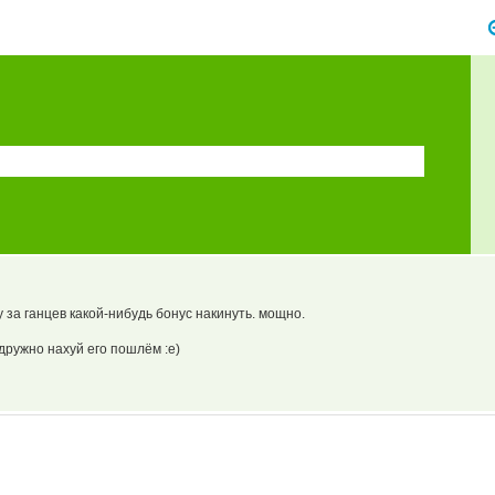
 за ганцев какой-нибудь бонус накинуть. мощно.
дружно нахуй его пошлём :е)