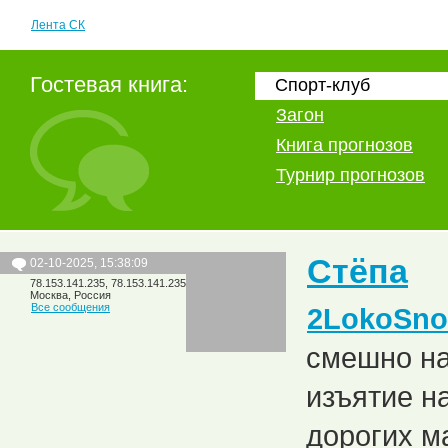
Лента СК
Гостевая книга:
Спорт-клуб
Загон
Книга прогнозов
Турнир прогнозов
Стёпа
02-10-2025, 15:38:09
78.153.141.235, 78.153.141.235
Москва, Россия
Все сообщения
2LokoSnor
смешно на
изъятие на
дорогих м