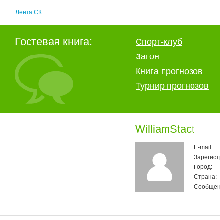
Лента СК
Гостевая книга:
Спорт-клуб
Загон
Книга прогнозов
Турнир прогнозов
WilliamStact
E-mail:
Зарегист
Город:
Страна:
Сообщен