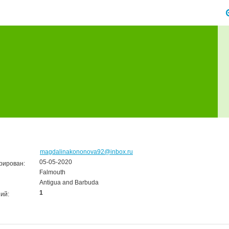
magdalinakononova92@inbox.ru
05-05-2020
рирован:
Falmouth
Antigua and Barbuda
1
ий: