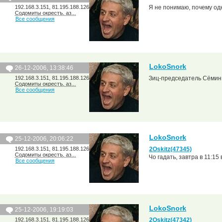
192.168.3.151, 81.195.188.126
Я не понимаю, почему од
Содомиты окрестъ, аз...
Все сообщения
LokoSnork
26-12-2006, 13:38:46
192.168.3.151, 81.195.188.126
Зиц-председатель Сёмин
Содомиты окрестъ, аз...
Все сообщения
LokoSnork
25-12-2006, 20:06:22
192.168.3.151, 81.195.188.126
2Oskitz(47345)
Содомиты окрестъ, аз...
Чо гадать, завтра в 11:15
Все сообщения
LokoSnork
25-12-2006, 19:19:03
192.168.3.151, 81.195.188.126
2Oskitz(47342)