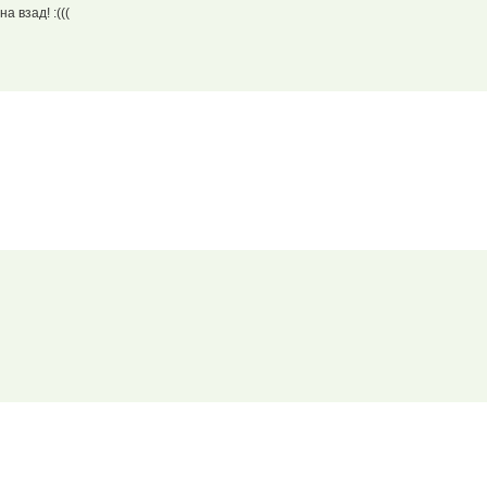
а взад! :(((