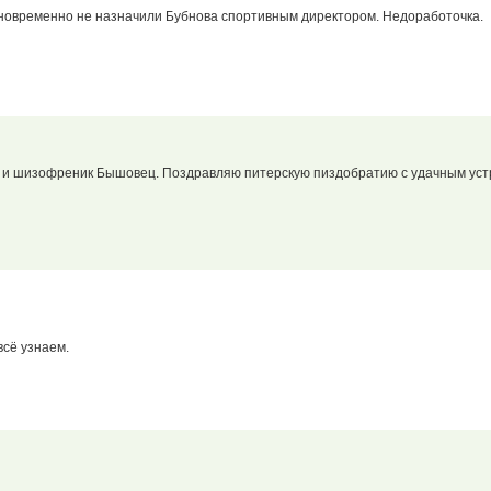
новременно не назначили Бубнова спортивным директором. Недоработочка.
 и шизофреник Бышовец. Поздравляю питерскую пиздобратию с удачным устр
 всё узнаем.