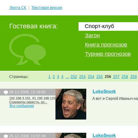
Лента СК
|
Текстовая версия
Гостевая книга:
Спорт-клуб
Загон
Книга прогнозов
Турнир прогнозов
Страницы:
1
2
3
4
…
252
253
254
255
256
257
258
259
LokoSnork
26-12-2006, 15:18:00
192.168.3.151, 81.195.188.126
А вот и Сергей Иваныч нари
Содомиты окрестъ, аз...
Все сообщения
LokoSnork
26-12-2006, 13:57:49