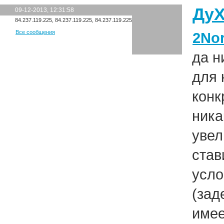
Ду
09-12-2013, 12:31:58
84.237.119.225, 84.237.119.225, 84.237.119.225
Все сообщения
2Nor
да н
для 
конк
ника
увел
став
усло
(зад
имее