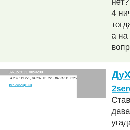
нет?
4 ни
тогд
а на
вопр
Ду
09-12-2013, 08:46:08
84.237.119.225, 84.237.119.225, 84.237.119.225
Все сообщения
2ser
Став
дава
угад