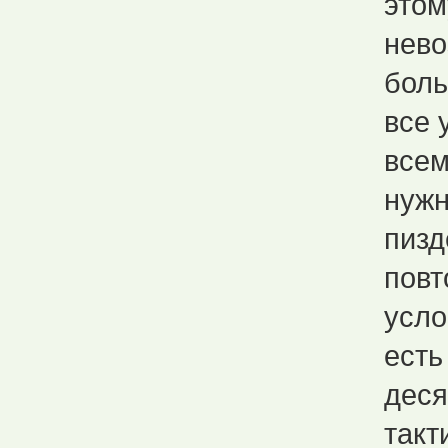
этом
нево
боль
все 
всем
нужн
пизд
повт
усло
есть
деся
такт