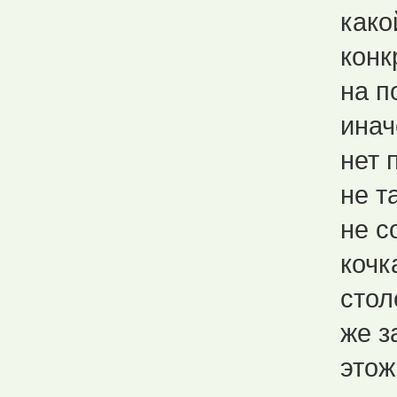
како
конк
на п
инач
нет 
не т
не с
кочк
стол
же з
этож