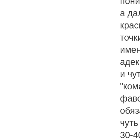
пони
а да
крас
точк
имен
адек
и чу
"ком
фаво
обяз
чуть
30-4