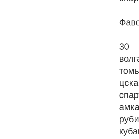
Фаво
30
волг
томь
цска
спар
амка
руби
куба