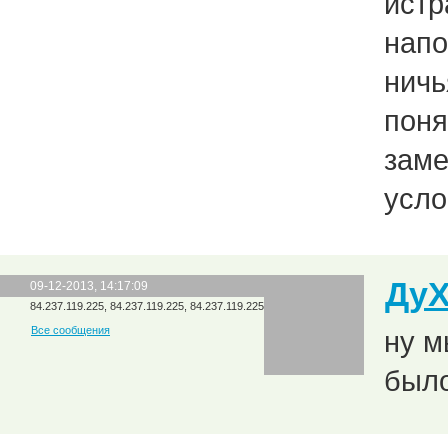
истр
напо
ничь
поня
заме
усло
Ду
09-12-2013, 14:17:09
84.237.119.225, 84.237.119.225, 84.237.119.225
Все сообщения
ну м
было