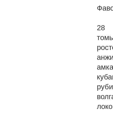
Фаво
28
томь
рост
анжи
амка
куба
руби
волг
локо