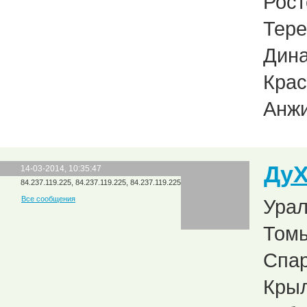
Рост
Тере
Дина
Крас
Анжи
Ду
14-03-2014, 10:35:47
84.237.119.225, 84.237.119.225, 84.237.119.225
Все сообщения
Урал
Томь
Спар
Крыл