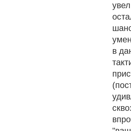
увел
оста
шанс
умен
в да
такт
прис
(пос
удив
скво
впро
"ващ