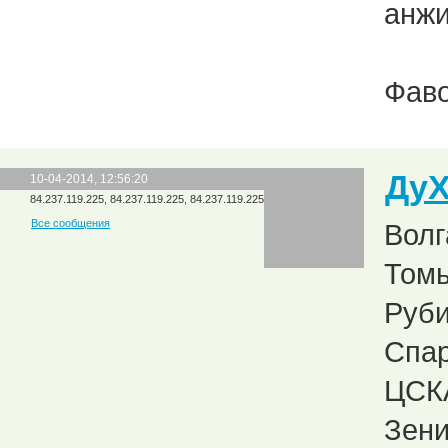
анжи
Фаво
Ду
10-04-2014, 12:56:20
84.237.119.225, 84.237.119.225, 84.237.119.225
Все сообщения
Волг
Томь
Руби
Спар
ЦСКА
Зени