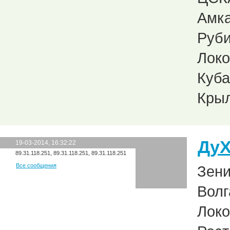
Амка
Руби
Локо
Куба
Крыл
Ду
19-03-2014, 16:32:22
89.31.118.251, 89.31.118.251, 89.31.118.251
Все сообщения
Зени
Волг
Локо