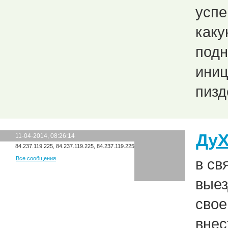
успе
каку
подн
иниц
пизд
Ду
11-04-2014, 08:26:14
84.237.119.225, 84.237.119.225, 84.237.119.225
Все сообщения
в св
выез
свое
внес