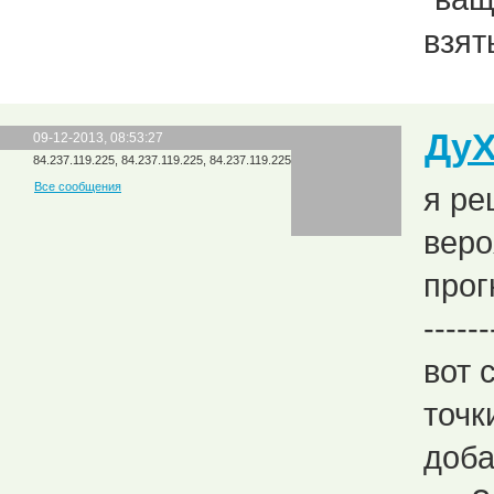
взят
Ду
09-12-2013, 08:53:27
84.237.119.225, 84.237.119.225, 84.237.119.225
Все сообщения
я ре
веро
прог
------
вот 
точк
доба