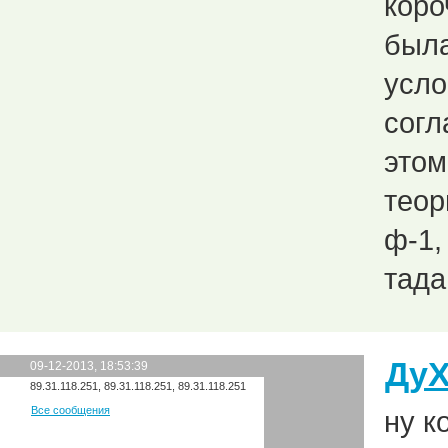
коро
была
усло
согл
этом
теор
ф-1,
тада
Ду
09-12-2013, 18:53:39
89.31.118.251, 89.31.118.251, 89.31.118.251
Все сообщения
ну к