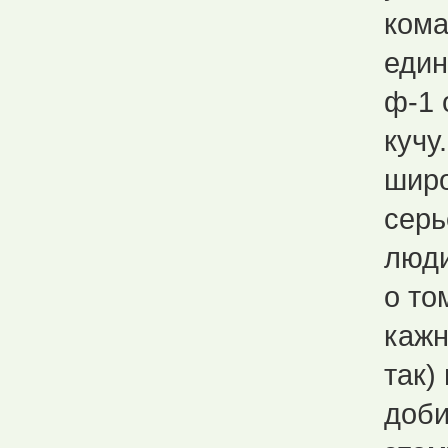
кома
един
ф-1 
кучу.
широ
серь
люди
о то
кажн
так)
доби