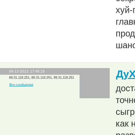
хуй-
глав
прод
шан
Ду
09-12-2013, 17:46:19
89.31.118.251, 89.31.118.251, 89.31.118.251
Все сообщения
дост
точн
сыгр
как 