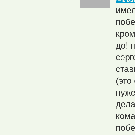
имел
побе
кром
до! 
серг
став
(это
нуже
дела
кома
побе