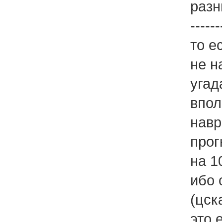
разн
------
то е
не н
угад
впол
навр
прог
на 1
ибо 
(цск
это 