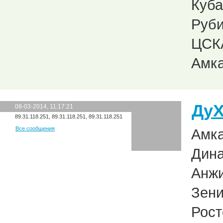
Куба
Руби
ЦСКА
Амка
Ду
08-03-2014, 11:17:21
89.31.118.251, 89.31.118.251, 89.31.118.251
Все сообщения
Амка
Дина
Анжи
Зени
Рост