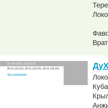
Тере
Локо
Фаво
Врат
Ду
04-04-2014, 16:09:24
89.31.118.251, 89.31.118.251, 89.31.118.251
Все сообщения
Локо
Куба
Крыл
Анжи