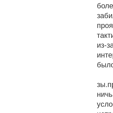
боле
заби
проя
такт
из-з
инте
было
зы.п
ничь
усло