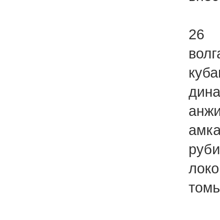
26
волг
куба
дина
анжи
амка
руби
локо
томь