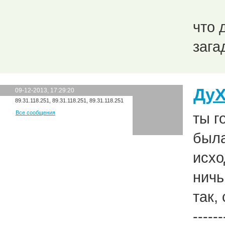
что 
загад
Ду
09-12-2013, 17:29:20
89.31.118.251, 89.31.118.251, 89.31.118.251
Все сообщения
ты г
была
исхо
ничь
так,
------