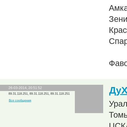
Амка
Зени
Крас
Спар
Фаво
Ду
26-03-2014, 20:51:52
89.31.118.251, 89.31.118.251, 89.31.118.251
Все сообщения
Урал
Томь
ЦСКА