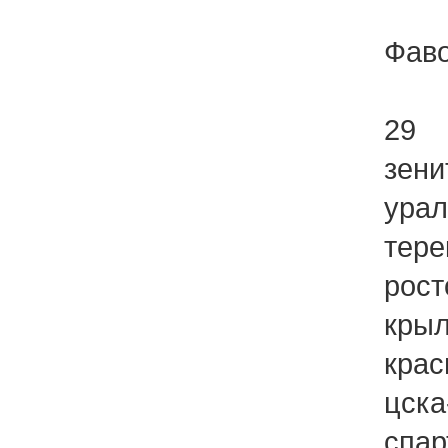
Фаво
29
зени
урал
тере
рост
крыл
крас
цска
спар