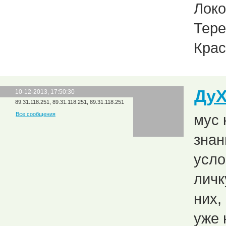
Локо
Тере
Крас
Ду
10-12-2013, 17:50:30
89.31.118.251, 89.31.118.251, 89.31.118.251
Все сообщения
мус 
знан
усло
личк
них,
уже 