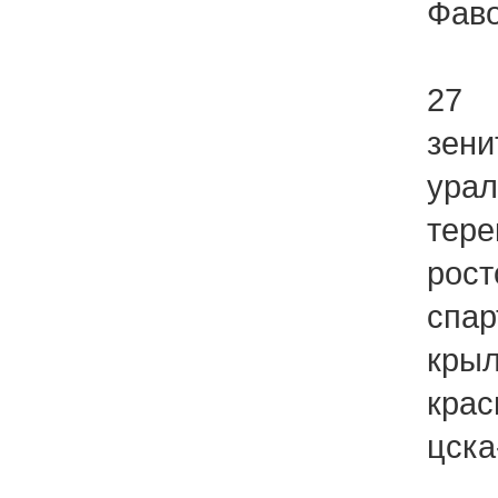
Фаво
27
зени
урал
тере
рост
спар
крыл
крас
цска