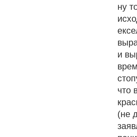
ну т
исхо
ексе
выра
и вы
врем
стоп
что 
крас
(не 
заяв