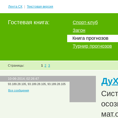
Лента СК
|
Текстовая версия
Гостевая книга:
Спорт-клуб
Загон
Книга прогнозов
Турнир прогнозов
Страницы:
1
2
3
Ду
10-06-2014, 02:26:47
93.189.28.105, 93.189.28.105, 93.189.28.105
Все сообщения
Сист
осоз
мат.