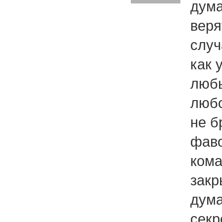
дума
веря
случ
как 
любы
любо
не б
фаво
кома
закр
дума
секр