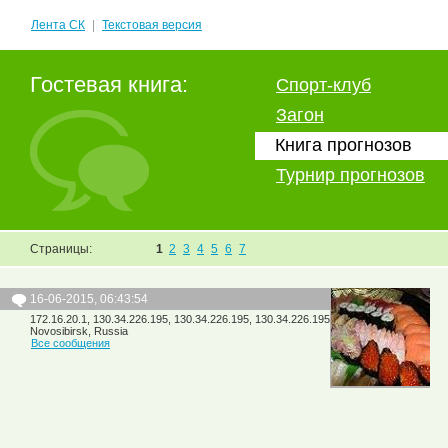
Лента СК
|
Текстовая версия
Гостевая книга:
Спорт-клуб
Загон
Книга прогнозов
Турнир прогнозов
Страницы:
1
2
3
4
5
6
7
16-06-2015, 06:43:54
172.16.20.1, 130.34.226.195, 130.34.226.195, 130.34.226.195
Novosibirsk, Russia
Все сообщения