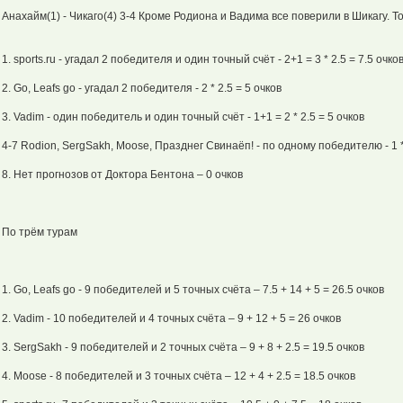
Анахайм(1) - Чикаго(4) 3-4 Кроме Родиона и Вадима все поверили в Шикагу. Точ
1. sports.ru - угадал 2 победителя и один точный счёт - 2+1 = 3 * 2.5 = 7.5 очко
2. Go, Leafs go - угадал 2 победителя - 2 * 2.5 = 5 очков
3. Vadim - один победитель и один точный счёт - 1+1 = 2 * 2.5 = 5 очков
4-7 Rodion, SergSakh, Moose, Празднег Свинаёп! - по одному победителю - 1 * 
8. Нет прогнозов от Доктора Бентона – 0 очков
По трём турам
1. Go, Leafs go - 9 победителей и 5 точных счёта – 7.5 + 14 + 5 = 26.5 очков
2. Vadim - 10 победителей и 4 точных счёта – 9 + 12 + 5 = 26 очков
3. SergSakh - 9 победителей и 2 точных счёта – 9 + 8 + 2.5 = 19.5 очков
4. Moose - 8 победителей и 3 точных счёта – 12 + 4 + 2.5 = 18.5 очков