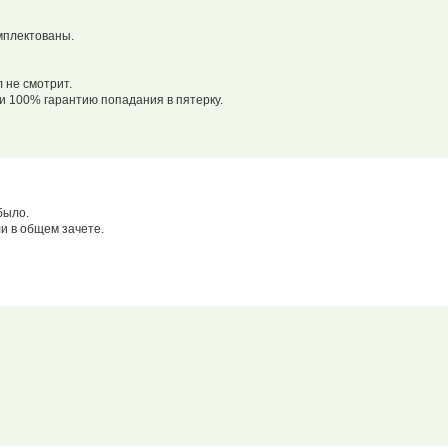
мплектованы.
 не смотрит.
ки 100% гарантию попадания в пятерку.
было.
и в общем зачете.