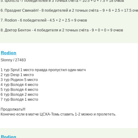
5. sports.ru -7 победителей и 3 точных счёта – 10.5 + 0 + 7.5 = 18 очков
6. Празднег Свинаёп! - 8 победителей и 2 точных счёта – 9 + 6 + 2.5 = 17.5 оч
7. Rodion - 6 победителей - 4.5 + 2 + 2.5 = 9 очков
8. Доктор Бентон - 4 победителя и 2 точных счёта - 9 + 0 + 0 = 9 очков
Rodion
Slonny / 27483
1 тур Sprut 1 место правда пропустил один матч
2 тур Desp 1 место
3 тур Родион 5 место
4 тур Володя 4 место
5 тур Володя 4 место
6 тур Володя 2 место
7 тур Володя 1 место
Продолжать!!!
Конечно если в матче ЦСКА-Томь ставить 1-2 можно и пролететь.
Rodion