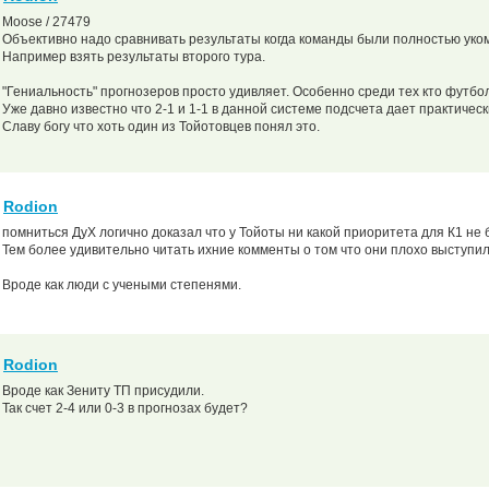
Moose / 27479
Объективно надо сравнивать результаты когда команды были полностью уко
Например взять результаты второго тура.
"Гениальность" прогнозеров просто удивляет. Особенно среди тех кто футбол
Уже давно известно что 2-1 и 1-1 в данной системе подсчета дает практичес
Славу богу что хоть один из Тойотовцев понял это.
Rodion
помниться ДуХ логично доказал что у Тойоты ни какой приоритета для К1 не 
Тем более удивительно читать ихние комменты о том что они плохо выступил
Вроде как люди с учеными степенями.
Rodion
Вроде как Зениту ТП присудили.
Так счет 2-4 или 0-3 в прогнозах будет?