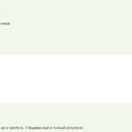
.
 очков
 go и sports.ru. У Вадима ещё и точный результат.