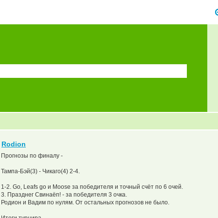
Rodion
Прогнозы по финалу -
Тампа-Бэй(3) - Чикаго(4) 2-4.
1-2. Go, Leafs go и Moose за победителя и точный счёт по 6 очей.
3. Празднег Свинаёп! - за победителя 3 очка.
Родион и Вадим по нулям. От остальных прогнозов не было.